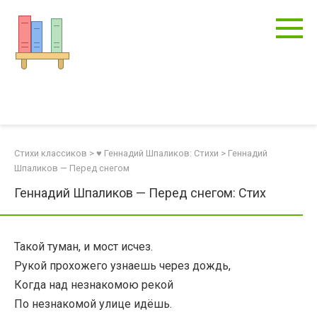
Перейти
к
контенту
Стихи классиков
>
♥ Геннадий Шпаликов: Стихи
>
Геннадий
Шпаликов — Перед снегом
Геннадий Шпаликов — Перед снегом: Стих
Такой туман, и мост исчез.
Рукой прохожего узнаешь через дождь,
Когда над незнакомою рекой
По незнакомой улице идёшь.