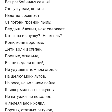
Вся разбойничья семья!..
Отслужу вам, кони, я…
Налетает, осыпает
От погони грозной пыль;
Бердыш блещет, нож сверкает:
Кто ж на выручку?.. Но вы ль?
Кони, кони вороные,
Дети воли и степей,
Боевые, огневые,
Вы не ведали цепей,
Ни удушья в темном стойле:
На шелку моих лугов,
На росе, на вольном пойле
Я вскормил вас, скакунов,
Не натужил, не неволил,
Я лелеял вас и холил,
Борзых, статных летунов,