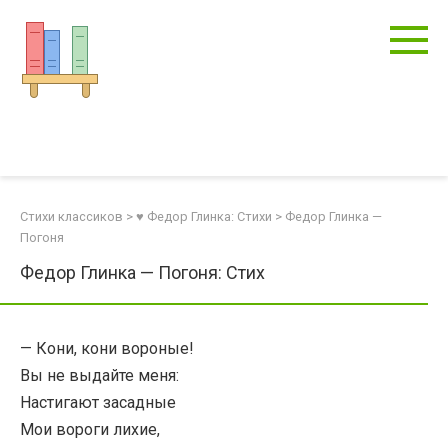
Перейти
к
контенту
Стихи классиков
>
♥ Федор Глинка: Стихи
>
Федор Глинка —
Погоня
Федор Глинка — Погоня: Стих
— Кони, кони вороные!
Вы не выдайте меня:
Настигают засадные
Мои вороги лихие,