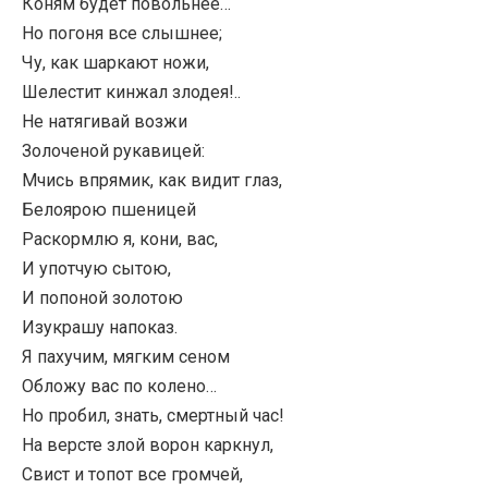
Коням будет повольнее…
Но погоня все слышнее;
Чу, как шаркают ножи,
Шелестит кинжал злодея!..
Не натягивай возжи
Золоченой рукавицей:
Мчись впрямик, как видит глаз,
Белоярою пшеницей
Раскормлю я, кони, вас,
И употчую сытою,
И попоной золотою
Изукрашу напоказ.
Я пахучим, мягким сеном
Обложу вас по колено…
Но пробил, знать, смертный час!
На версте злой ворон каркнул,
Свист и топот все громчей,