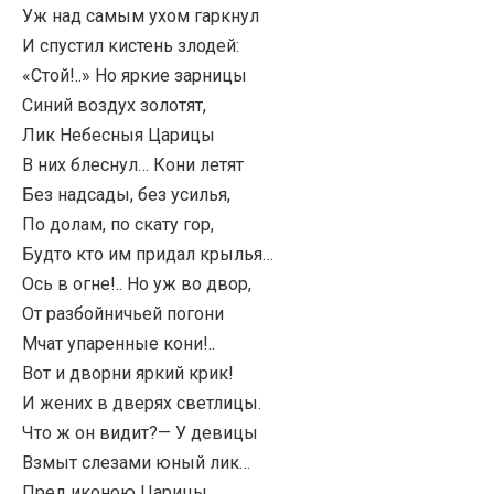
Уж над самым ухом гаркнул
И спустил кистень злодей:
«Стой!..» Но яркие зарницы
Синий воздух золотят,
Лик Небесныя Царицы
В них блеснул… Кони летят
Без надсады, без усилья,
По долам, по скату гор,
Будто кто им придал крылья…
Ось в огне!.. Но уж во двор,
От разбойничьей погони
Мчат упаренные кони!..
Вот и дворни яркий крик!
И жених в дверях светлицы.
Что ж он видит?— У девицы
Взмыт слезами юный лик…
Пред иконою Царицы