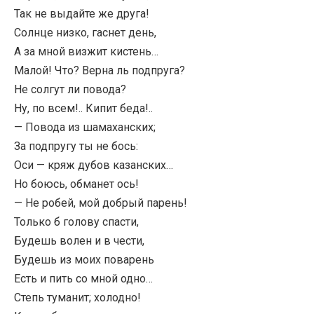
Так не выдайте же друга!
Солнце низко, гаснет день,
А за мной визжит кистень…
Малой! Что? Верна ль подпруга?
Не солгут ли повода?
Ну, по всем!.. Кипит беда!..
— Повода из шамаханских;
За подпругу ты не бось:
Оси — кряж дубов казанских…
Но боюсь, обманет ось!
— Не робей, мой добрый парень!
Только б голову спасти,
Будешь волен и в чести,
Будешь из моих поварень
Есть и пить со мной одно…
Степь туманит; холодно!