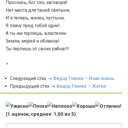
Проснись, бог сил, заговори!
Нет места для твоей святыни,
И я теперь, жилец пустыни,
Я плачу пред тобой один!..
А ты им терпишь, властелин
Земли, морей и облаков!
Ты терпишь от своих рабов!!!
>
Следующий стих →
Федор Глинка — Иная жизнь
Предыдущий стих →
Федор Глинка — Жатва
(
1
оценок, среднее:
1,00
из 5)