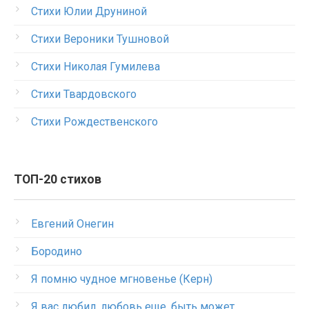
Стихи Юлии Друниной
Стихи Вероники Тушновой
Стихи Николая Гумилева
Стихи Твардовского
Стихи Рождественского
ТОП-20 стихов
Евгений Онегин
Бородино
Я помню чудное мгновенье (Керн)
Я вас любил, любовь еще, быть может