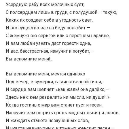
Усердную рабу всех мелочных сует,
С полсердцем лишь в груди, с полудушой — такую,
Каких их создает себе в угодность свет,
И это существо вас на беду полюбит —
С жемчужною серьгой иль с перстнем наравне,
И вам любви узнать даст горести одне,
И вас, бесстрастная, измучит и погубит,—
Вы вспомните меня!..
Вы вспомните меня, мечтая одиноко
Под вечер, в сумерки, в таинственной тиши,
И сердце вам шепнет: «как жаль! она далёко,—
Здесь не с кем разделить ни мысли, ни души!..»
Когда гостиных мир вам станет пуст и тесен,
Наскучит вам острить средь модных львиц и львов,
И жаждать станете незаученных слов,
И чувств невычурных, и томных женских песен,—