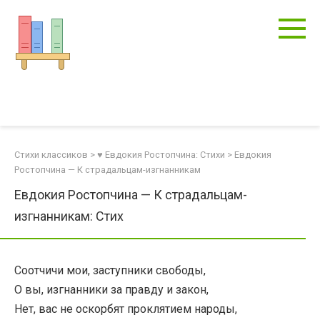
Перейти
к
контенту
Стихи классиков
>
♥ Евдокия Ростопчина: Стихи
>
Евдокия
Ростопчина — К страдальцам-изгнанникам
Евдокия Ростопчина — К страдальцам-
изгнанникам: Стих
Соотчичи мои, заступники свободы,
О вы, изгнанники за правду и закон,
Нет, вас не оскорбят проклятием народы,