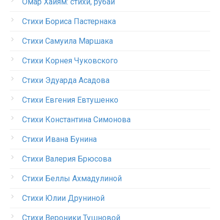
Омар Хайям: стихи, рубаи
Стихи Бориса Пастернака
Стихи Самуила Маршака
Стихи Корнея Чуковского
Стихи Эдуарда Асадова
Стихи Евгения Евтушенко
Стихи Константина Симонова
Стихи Ивана Бунина
Стихи Валерия Брюсова
Стихи Беллы Ахмадулиной
Стихи Юлии Друниной
Стихи Вероники Тушновой