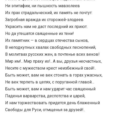
Ни эпитафии, ни пышность мавзолеев
Их прах страдальческий, их память не почтут:
Загробная вражда их сторожей-злодеев
Украсить нам не даст последний их приют.
Но да утешатся священные их тени!
Их памятник — в сердцах отечества сынов,
В неподкупных хвалах свободных песнопений,
В молитвах русских жен, в почтенье всех веков!
Мир им!.. Мир праху их!.. А вы, друзья несчастных,
Несите с мужеством крест неизбежный свой!..
Быть может, вам не век стонать в горах ужасных,
Не век терпеть в цепях, с поруганной главой…
Быть может, вам и нам ударит час священный
Паденья варварства, деспотства и царей,
И нам торжествовать придется день блаженный
Свободы для Руси, отмщенья за друзей!..