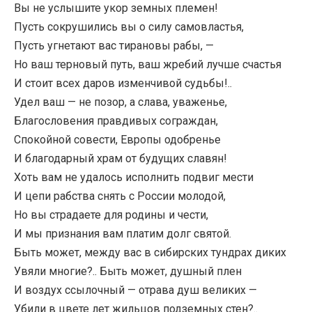
Вы не услышите укор земных племен!
Пусть сокрушились вы о силу самовластья,
Пусть угнетают вас тирановы рабы, —
Но ваш терновый путь, ваш жребий лучше счастья
И стоит всех даров изменчивой судьбы!..
Удел ваш — не позор, а слава, уваженье,
Благословения правдивых сограждан,
Спокойной совести, Европы одобренье
И благодарный храм от будущих славян!
Хоть вам не удалось исполнить подвиг мести
И цепи рабства снять с России молодой,
Но вы страдаете для родины и чести,
И мы признания вам платим долг святой.
Быть может, между вас в сибирских тундрах диких
Увяли многие?.. Быть может, душный плен
И воздух ссылочный — отрава душ великих —
Убили в цвете лет жильцов подземных стен?..