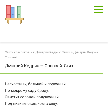
Перейти
к
контенту
Стихи классиков
>
♥ Дмитрий Кедрин: Стихи
>
Дмитрий Кедрин —
Соловей
Дмитрий Кедрин — Соловей: Стих
Несчастный, больной и порочный
По мокрому саду бреду.
Свистит соловей полуночный
Под низким окошком в саду.