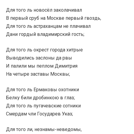
Для того ль новосёл заколачивал
В первый сруб на Москве первый гвоздь,
Для того ль астраханцам не плачивал
Дани гордый владимирский гость;
Для того ль окрест города хитрые
Выводились заслоны да рвы
И палили мы пеплом Димитрия
На четыре заставы Москвы;
Для того ль Ермаковы охотники
Белку били дробинкою в глаз;
Для того ль пугачевские сотники
Смердам чли Государев Указ;
Для того ли, незнамы-неведомы,