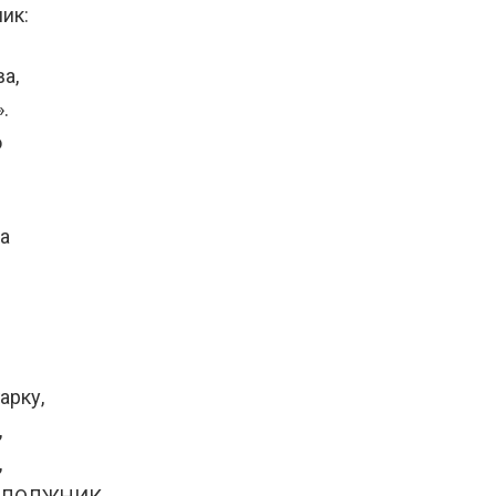
ик:
а,
.
о
а
арку,
,
,