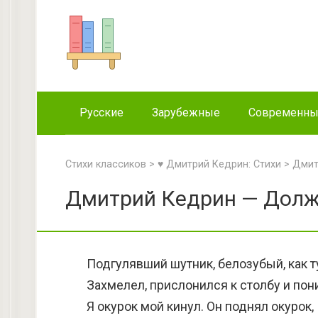
Перейти
к
контенту
Русские
Зарубежные
Современн
Стихи классиков
>
♥ Дмитрий Кедрин: Стихи
>
Дмит
Дмитрий Кедрин — Долж
Подгулявший шутник, белозубый, как т
Захмелел, прислонился к столбу и пон
Я окурок мой кинул. Он поднял окурок,