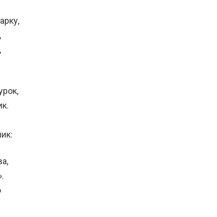
арку,
,
,
урок,
ик.
ик:
а,
.
о