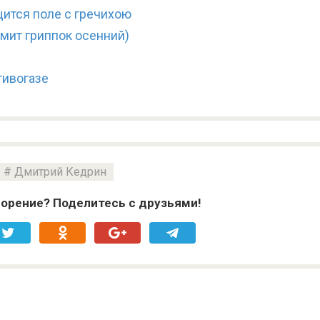
ится поле с гречихою
мит гриппок осенний)
тивогазе
Дмитрий Кедрин
орение? Поделитесь с друзьями!