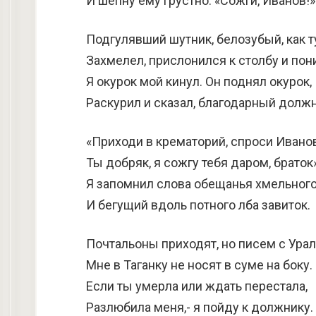
И шепну ему грустно: «Сожги, Ивано
Подгулявший шутник, белозубый, как т
Захмелел, прислонился к столбу и пон
Я окурок мой кинул. Он поднял окурок,
Раскурил и сказал, благодарный должн
«Приходи в крематорий, спроси Иванов
Ты добряк, я сожгу тебя даром, браток»
Я запомнил слова обещанья хмельног
И бегущий вдоль потного лба завиток.
Почтальоны приходят, но писем с Урал
Мне в Таганку не носят в суме на боку.
Если ты умерла или ждать перестала,
Разлюбила меня,- я пойду к должнику.