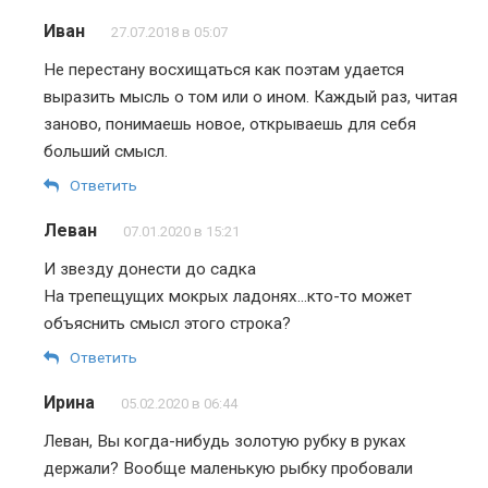
Иван
27.07.2018 в 05:07
Не перестану восхищаться как поэтам удается
выразить мысль о том или о ином. Каждый раз, читая
заново, понимаешь новое, открываешь для себя
больший смысл.
Ответить
Леван
07.01.2020 в 15:21
И звезду донести до садка
На трепещущих мокрых ладонях…кто-то может
объяснить смысл этого строка?
Ответить
Ирина
05.02.2020 в 06:44
Леван, Вы когда-нибудь золотую рубку в руках
держали? Вообще маленькую рыбку пробовали