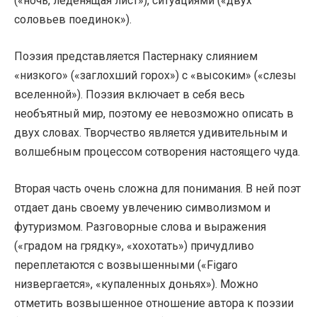
(«ночь, леденящая лист»), ситуациями («двух
соловьев поединок»).
Поэзия представляется Пастернаку слиянием
«низкого» («заглохший горох») с «высоким» («слезы
вселенной»). Поэзия включает в себя весь
необъятный мир, поэтому ее невозможно описать в
двух словах. Творчество является удивительным и
волшебным процессом сотворения настоящего чуда.
Вторая часть очень сложна для понимания. В ней поэт
отдает дань своему увлечению символизмом и
футуризмом. Разговорные слова и выражения
(«градом на грядку», «хохотать») причудливо
переплетаются с возвышенными («Figaro
низвергается», «купаленных доньях»). Можно
отметить возвышенное отношение автора к поэзии