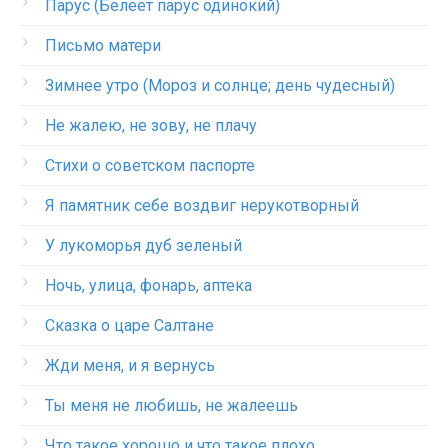
Парус (Белеет парус одинокий)
Письмо матери
Зимнее утро (Мороз и солнце; день чудесный)
Не жалею, не зову, не плачу
Стихи о советском паспорте
Я памятник себе воздвиг нерукотворный
У лукоморья дуб зеленый
Ночь, улица, фонарь, аптека
Сказка о царе Салтане
Жди меня, и я вернусь
Ты меня не любишь, не жалеешь
Что такое хорошо и что такое плохо