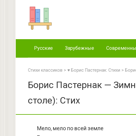
Перейти
к
контенту
Русские
Зарубежные
Современн
Стихи классиков
>
♥ Борис Пастернак: Стихи
>
Бори
Борис Пастернак — Зимня
столе): Стих
Мело, мело по всей земле