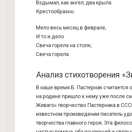
Вздымал, как ангел, два крыла
Крестообразно.
Мело весь месяц в феврале,
И то и дело
Свеча горела на столе,
Свеча горела.
Анализ стихотворения «З
В наше время Б. Пастернак считается 
на родине пришло к нему уже после с
Живаго» творчество Пастернака в ССС
известном произведении писатель уд
творчества главного героя. Эта филос
частью романа, объясняющей и связыв