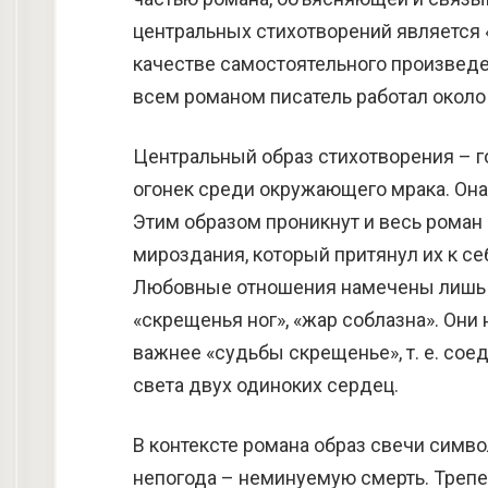
центральных стихотворений является 
качестве самостоятельного произведен
всем романом писатель работал около 
Центральный образ стихотворения – 
огонек среди окружающего мрака. Она
Этим образом проникнут и весь роман
мироздания, который притянул их к с
Любовные отношения намечены лишь н
«скрещенья ног», «жар соблазна». Он
важнее «судьбы скрещенье», т. е. со
света двух одиноких сердец.
В контексте романа образ свечи симв
непогода – неминуемую смерть. Треп