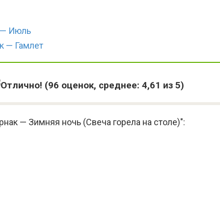
 — Июль
к — Гамлет
(
96
оценок, среднее:
4,61
из 5)
нак — Зимняя ночь (Свеча горела на столе)":