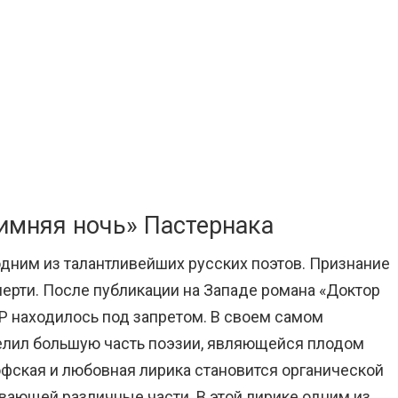
имняя ночь» Пастернака
одним из талантливейших русских поэтов. Признание
мерти. После публикации на Западе романа «Доктор
Р находилось под запретом. В своем самом
елил большую часть поэзии, являющейся плодом
офская и любовная лирика становится органической
ающей различные части. В этой лирике одним из