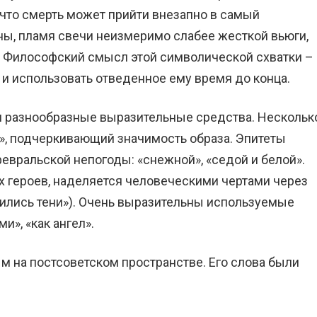
 что смерть может прийти внезапно в самый
ы, пламя свечи неизмеримо слабее жесткой вьюги,
. Философский смысл этой символической схватки –
 и использовать отведенное ему время до конца.
и разнообразные выразительные средства. Нескольк
а», подчеркивающий значимость образа. Эпитеты
евральской непогоды: «снежной», «седой и белой».
ых героев, наделяется человеческими чертами через
жились тени»). Очень выразительны используемые
и», «как ангел».
м на постсоветском пространстве. Его слова были