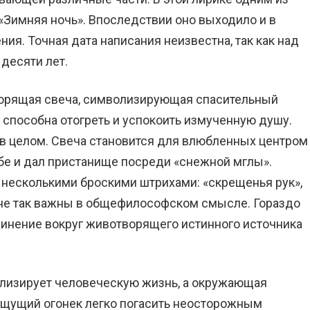
«Зимняя ночь». Впоследствии оно выходило и в
ия. Точная дата написания неизвестна, так как над
десяти лет.
горящая свеча, символизирующая спасительный
 способна отогреть и успокоить измученную душу.
 в целом. Свеча становится для влюбленных центром
ебе и дал пристанище посреди «снежной мглы».
есколькими броскими штрихами: «скрещенья рук»,
и не так важны в общефилософском смысле. Гораздо
единение вокруг животворящего истинного источника
олизирует человеческую жизнь, а окружающая
ещущий огонек легко погасить неосторожным