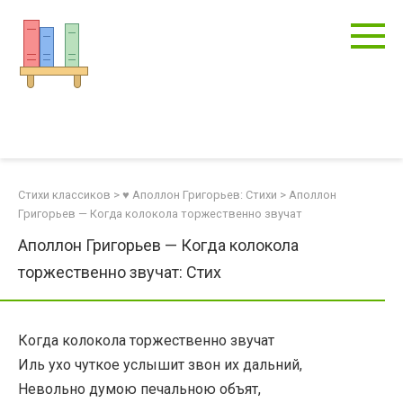
Перейти
к
контенту
Стихи классиков
>
♥ Аполлон Григорьев: Стихи
>
Аполлон
Григорьев — Когда колокола торжественно звучат
Аполлон Григорьев — Когда колокола
торжественно звучат: Стих
Когда колокола торжественно звучат
Иль ухо чуткое услышит звон их дальний,
Невольно думою печальною объят,