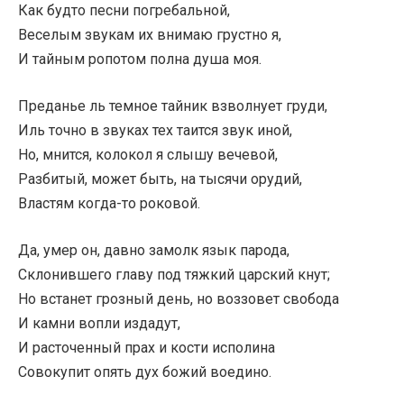
Как будто песни погребальной,
Веселым звукам их внимаю грустно я,
И тайным ропотом полна душа моя.
Преданье ль темное тайник взволнует груди,
Иль точно в звуках тех таится звук иной,
Но, мнится, колокол я слышу вечевой,
Разбитый, может быть, на тысячи орудий,
Властям когда-то роковой.
Да, умер он, давно замолк язык парода,
Склонившего главу под тяжкий царский кнут;
Но встанет грозный день, но воззовет свобода
И камни вопли издадут,
И расточенный прах и кости исполина
Совокупит опять дух божий воедино.