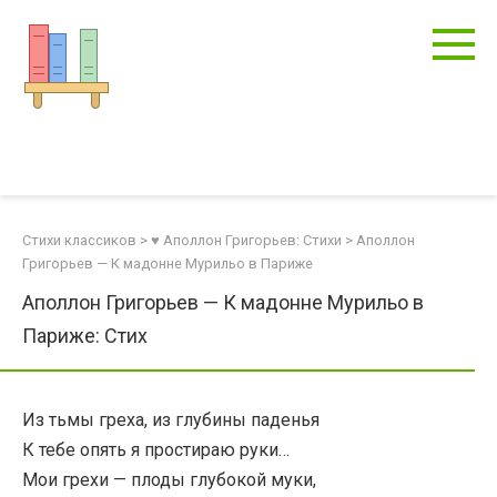
Перейти
к
контенту
Стихи классиков
>
♥ Аполлон Григорьев: Стихи
>
Аполлон
Григорьев — К мадонне Мурильо в Париже
Аполлон Григорьев — К мадонне Мурильо в
Париже: Стих
Из тьмы греха, из глубины паденья
К тебе опять я простираю руки…
Мои грехи — плоды глубокой муки,