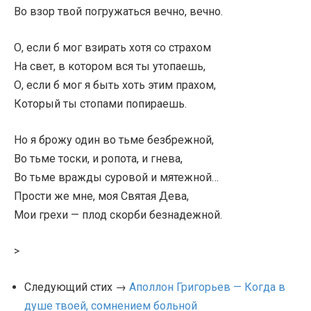
Во взор твой погружаться вечно, вечно.
О, если б мог взирать хотя со страхом
На свет, в котором вся ты утопаешь,
О, если б мог я быть хоть этим прахом,
Который ты стопами попираешь.
Но я брожу один во тьме безбрежной,
Во тьме тоски, и ропота, и гнева,
Во тьме вражды суровой и мятежной…
Прости же мне, моя Святая Дева,
Мои грехи — плод скорби безнадежной.
>
Следующий стих →
Аполлон Григорьев — Когда в
душе твоей, сомнением больной