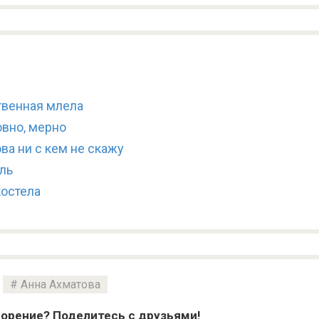
твенная млела
овно, мерно
ва ни с кем не скажу
ль
костела
Анна Ахматова
орение? Поделитесь с друзьями!