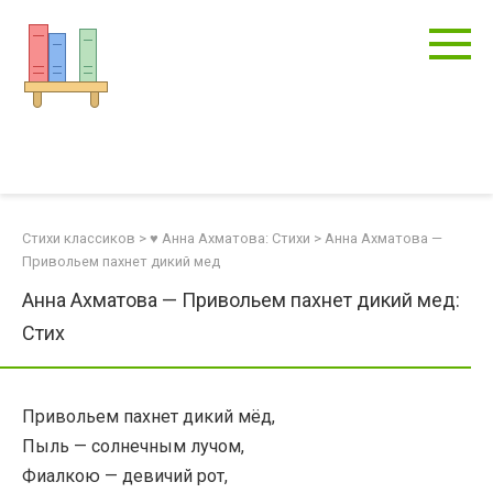
Перейти
к
контенту
Стихи классиков
>
♥ Анна Ахматова: Стихи
>
Анна Ахматова —
Привольем пахнет дикий мед
Анна Ахматова — Привольем пахнет дикий мед:
Стих
Привольем пахнет дикий мёд,
Пыль — солнечным лучом,
Фиалкою — девичий рот,