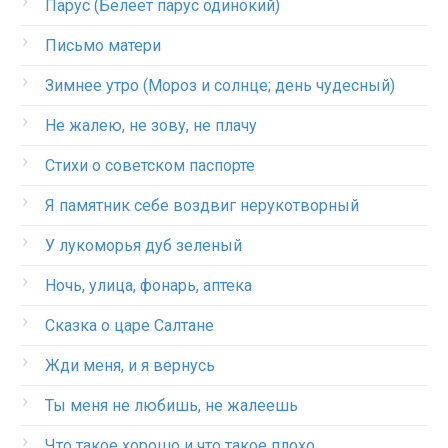
Парус (Белеет парус одинокий)
Письмо матери
Зимнее утро (Мороз и солнце; день чудесный)
Не жалею, не зову, не плачу
Стихи о советском паспорте
Я памятник себе воздвиг нерукотворный
У лукоморья дуб зеленый
Ночь, улица, фонарь, аптека
Сказка о царе Салтане
Жди меня, и я вернусь
Ты меня не любишь, не жалеешь
Что такое хорошо и что такое плохо