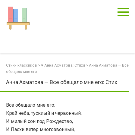
Перейти
к
контенту
Стихи классиков
>
♥ Анна Ахматова: Стихи
>
Анна Ахматова — Все
обещало мне его
Анна Ахматова — Все обещало мне его: Стих
Все обещало мне его:
Край неба, тусклый и червонный,
И милый сон под Рождество,
И Пасхи ветер многозвонный,