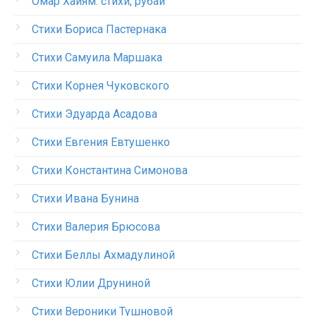
Омар Хайям: стихи, рубаи
Стихи Бориса Пастернака
Стихи Самуила Маршака
Стихи Корнея Чуковского
Стихи Эдуарда Асадова
Стихи Евгения Евтушенко
Стихи Константина Симонова
Стихи Ивана Бунина
Стихи Валерия Брюсова
Стихи Беллы Ахмадулиной
Стихи Юлии Друниной
Стихи Вероники Тушновой