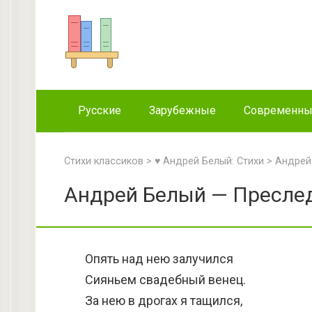
Перейти
к
контенту
Русские
Зарубежные
Современн
Стихи классиков
>
♥ Андрей Белый: Стихи
>
Андрей
Андрей Белый — Преслед
Опять над нею залучился
Сияньем свадебный венец.
За нею в дрогах я тащился,