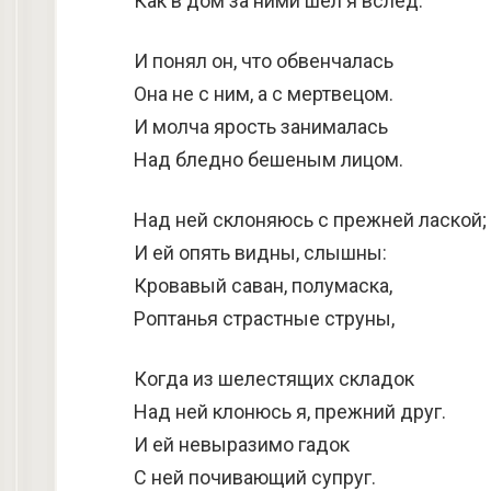
Как в дом за ними шел я вслед.
И понял он, что обвенчалась
Она не с ним, а с мертвецом.
И молча ярость занималась
Над бледно бешеным лицом.
Над ней склоняюсь с прежней лаской;
И ей опять видны, слышны:
Кровавый саван, полумаска,
Роптанья страстные струны,
Когда из шелестящих складок
Над ней клонюсь я, прежний друг.
И ей невыразимо гадок
С ней почивающий супруг.