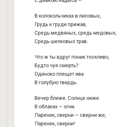
С девкою надысь —
В колокольчиках в лиловых,
Грудь к груди прижав,
Средь медвяных, средь медовых,
Средь шелковых трав.
Что ж ты вдруг поник тоскливо,
Будто чуя смерть?
Одиноко плещет ива
В голубую твердь.
Вечер ближе. Солнце ниже.
В облаках — огни.
Паренек, сверни — сверни же,
Паренек, сверни!