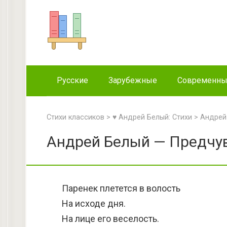
Перейти
к
контенту
Русские
Зарубежные
Современн
Стихи классиков
>
♥ Андрей Белый: Стихи
>
Андрей
Андрей Белый — Предчув
Паренек плетется в волость
На исходе дня.
На лице его веселость.