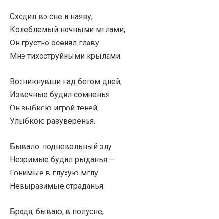
Сходил во сне и наяву,
Колеблемый ночными мглами;
Он грустно осенял главу
Мне тихоструйными крылами.
Возникнувши над бегом дней,
Извечные будил сомненья
Он зыбкою игрой теней,
Улыбкою разуверенья.
Бывало: подневольный злу
Незримые будил рыданья.—
Гонимые в глухую мглу
Невыразимые страданья.
Бродя, бываю, в полусне,