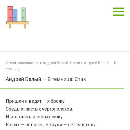
Перейти
к
контенту
Стихи классиков
>
♥ Андрей Белый: Стихи
>
Андрей Белый — В
темнице
Андрей Белый — В темнице: Стих
Пришли и видят — я брожу
Средь иглистых чертополохов.
И вот опять в стенах сижу.
В очах — нет слез, в груди — нет вздохов.