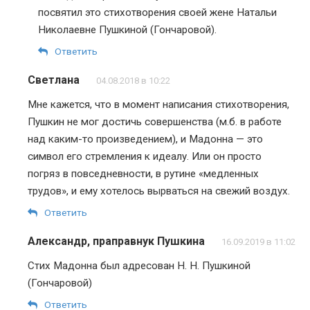
посвятил это стихотворения своей жене Натальи
Николаевне Пушкиной (Гончаровой).
Ответить
Светлана
04.08.2018 в 10:22
Мне кажется, что в момент написания стихотворения,
Пушкин не мог достичь совершенства (м.б. в работе
над каким-то произведением), и Мадонна — это
символ его стремления к идеалу. Или он просто
погряз в повседневности, в рутине «медленных
трудов», и ему хотелось вырваться на свежий воздух.
Ответить
Александр, праправнук Пушкина
16.09.2019 в 11:02
Стих Мадонна был адресован Н. Н. Пушкиной
(Гончаровой)
Ответить