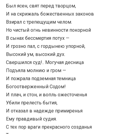
Был ясен, свят перед творцом,
И на скрижаль божественных законов
Взирал с трепещущим челом.
Но чистый огнь невинности покорной
В сынах бессмертия потух —
И грозно пал, с гордынею упорной,
Высокий ум, высокий дух.
Свершился суд!.. Могучая десница
Подъяла молнию и гром —
И пожрала подземная темница
Богоотверженный Содом!
И плач, и стон, и вопль ожесточенья
Убили прелесть бытия,
И отказал в надежде примиренья
Ему правдивый судия.
С тех пор враги прекрасного созданья