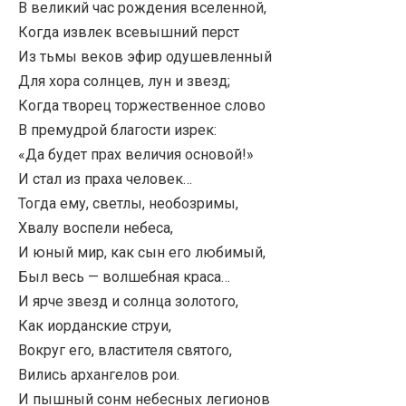
В великий час рождения вселенной,
Когда извлек всевышний перст
Из тьмы веков эфир одушевленный
Для хора солнцев, лун и звезд;
Когда творец торжественное слово
В премудрой благости изрек:
«Да будет прах величия основой!»
И стал из праха человек…
Тогда ему, светлы, необозримы,
Хвалу воспели небеса,
И юный мир, как сын его любимый,
Был весь — волшебная краса…
И ярче звезд и солнца золотого,
Как иорданские струи,
Вокруг его, властителя святого,
Вились архангелов рои.
И пышный сонм небесных легионов