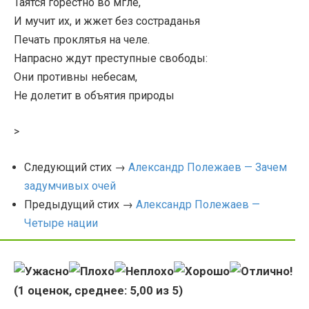
Таятся горестно во мгле,
И мучит их, и жжет без состраданья
Печать проклятья на челе.
Напрасно ждут преступные свободы:
Они противны небесам,
Не долетит в объятия природы
>
Следующий стих →
Александр Полежаев — Зачем
задумчивых очей
Предыдущий стих →
Александр Полежаев —
Четыре нации
(
1
оценок, среднее:
5,00
из 5)