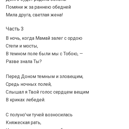
Помяни ж за раннею обедней
Мила друга, светлая жена!
Часть 3
В ночь, когда Мамай залег с ордою
Степи и мосты,
В темном поле были мы с Тобою, —
Разве знала Ты?
Перед Доном темным и зловещим,
Средь ночных полей,
Слышал я Твой голос сердцем вещим
В криках лебедей.
С полуно’чи тучей возносилась
Княжеская рать,