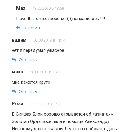
Max
13.02.2020 в 13:58
I love this стихотворение))))понравилось !!!!
Ответить
вадим
02.08.2019 в 11:14
нет я передумал ужасное
Ответить
миха
26.08.2019 в 16:31
мне кажется круто
Ответить
Роза
19.09.2019 в 17:01
В Скифах Блок хорошо отзывается об «азиатах»,
Золотая Орда посылала в помощь Александру
Невскому два полка для Ледового побоища, дань