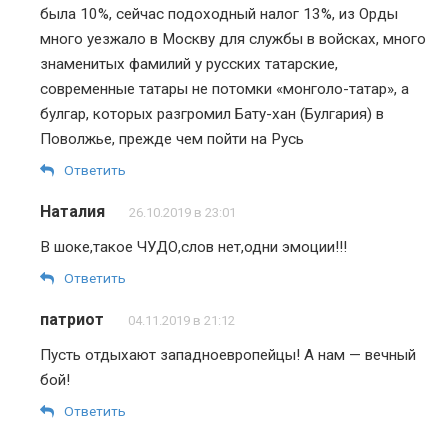
была 10%, сейчас подоходный налог 13%, из Орды
много уезжало в Москву для службы в войсках, много
знаменитых фамилий у русских татарские,
современные татары не потомки «монголо-татар», а
булгар, которых разгромил Бату-хан (Булгария) в
Поволжье, прежде чем пойти на Русь
Ответить
Наталия
26.10.2019 в 23:01
В шоке,такое ЧУДО,слов нет,одни эмоции!!!
Ответить
патриот
04.11.2019 в 21:12
Пусть отдыхают западноевропейцы! А нам — вечный
бой!
Ответить