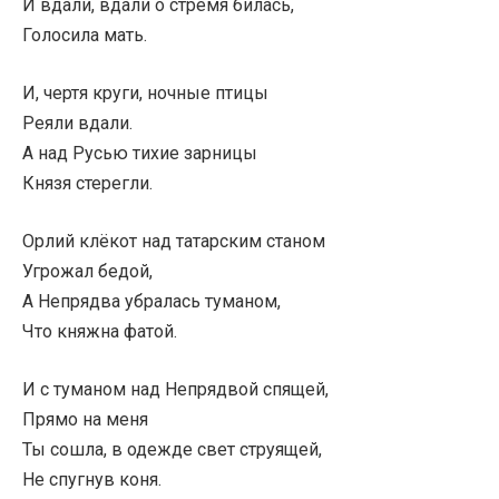
И вдали, вдали о стремя билась,
Голосила мать.
И, чертя круги, ночные птицы
Реяли вдали.
А над Русью тихие зарницы
Князя стерегли.
Орлий клёкот над татарским станом
Угрожал бедой,
А Непрядва убралась туманом,
Что княжна фатой.
И с туманом над Непрядвой спящей,
Прямо на меня
Ты сошла, в одежде свет струящей,
Не спугнув коня.