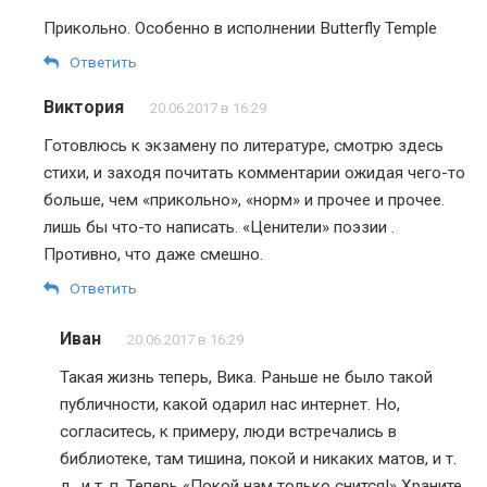
Прикольно. Особенно в исполнении Butterfly Temple
Ответить
Виктория
20.06.2017 в 16:29
Готовлюсь к экзамену по литературе, смотрю здесь
стихи, и заходя почитать комментарии ожидая чего-то
больше, чем «прикольно», «норм» и прочее и прочее.
лишь бы что-то написать. «Ценители» поэзии .
Противно, что даже смешно.
Ответить
Иван
20.06.2017 в 16:29
Такая жизнь теперь, Вика. Раньше не было такой
публичности, какой одарил нас интернет. Но,
согласитесь, к примеру, люди встречались в
библиотеке, там тишина, покой и никаких матов, и т.
д., и т. п. Теперь «Покой нам только снится!» Храните