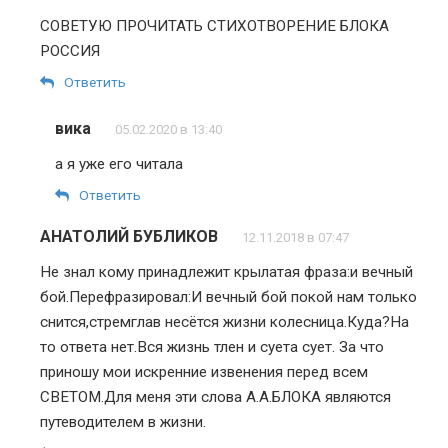
СОВЕТУЮ ПРОЧИТАТЬ СТИХОТВОРЕНИЕ БЛОКА
РОССИЯ
Ответить
вика
05.02.2020 в 13:40
а я уже его читала
Ответить
АНАТОЛИЙ БУБЛИКОВ
12.11.2018 в 07:47
Не знал кому принадлежит крылатая фраза:и вечный
бой.Перефразировал:И вечный бой покой нам только
снится,стремглав несётся жизни колесница.Куда?На
то ответа нет.Вся жизнь тлен и суета сует. За что
приношу мои искренние извенения перед всем
СВЕТОМ.Для меня эти слова А.А.БЛОКА являются
путеводителем в жизни.