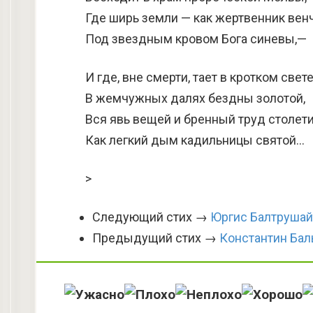
Где ширь земли — как жертвенник ве
Под звездным кровом Бога синевы,—
И где, вне смерти, тает в кротком свете
В жемчужных далях бездны золотой,
Вся явь вещей и бренный труд столети
Как легкий дым кадильницы святой…
>
Следующий стих →
Юргис Балтрушай
Предыдущий стих →
Константин Бал