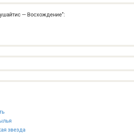
рушайтис — Восхождение":
ть
рылья
ая звезда