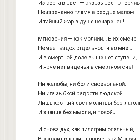
Из света в свет — сквозь свет от вечн
Неизреченно пламя в сердце малом
И тайный жар в душе неизречен!
Мгновения — как молнии… В их смене
Немеет вздох отдельности во мне…
И в смертной доле выше нет ступени,
И ярче нет виденья в смертном сне!
Ни жалобы, ни боли своевольной…
Ни ига зыбкой радости людской…
Лишь кроткий свет молитвы безглагол
И знание без мысли, и покой…
И снова дух, как пилигрим опальный,
Восходит в храм пророческой Молвы,