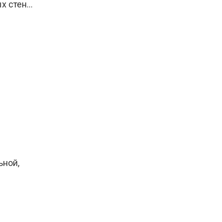
ых стен…
ьной,