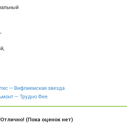
нчальный
,
й,
тис — Вифлиемская звезда
ьмонт — Трудно Фее
(Пока оценок нет)