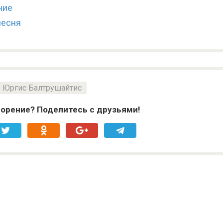
ние
песня
Юргис Балтрушайтис
орение? Поделитесь с друзьями!