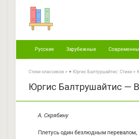
Перейти
к
контенту
Русские
Зарубежные
Современн
Стихи классиков
>
♥ Юргис Балтрушайтис: Стихи
>
Юргис Балтрушайтис — В
А. Скрябину
Плетусь один безлюдным перевалом,