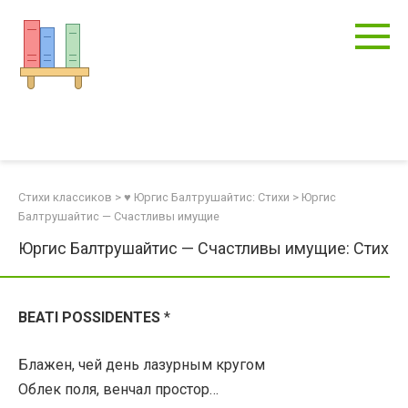
Перейти
к
контенту
Стихи классиков
>
♥ Юргис Балтрушайтис: Стихи
>
Юргис
Балтрушайтис — Счастливы имущие
Юргис Балтрушайтис — Счастливы имущие: Стих
BEATI POSSIDENTES
*
Блажен, чей день лазурным кругом
Облек поля, венчал простор…