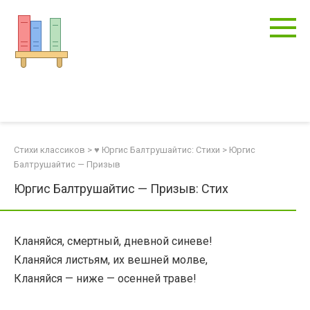
Перейти
к
контенту
Стихи классиков
>
♥ Юргис Балтрушайтис: Стихи
>
Юргис
Балтрушайтис — Призыв
Юргис Балтрушайтис — Призыв: Стих
Кланяйся, смертный, дневной синеве!
Кланяйся листьям, их вешней молве,
Кланяйся — ниже — осенней траве!