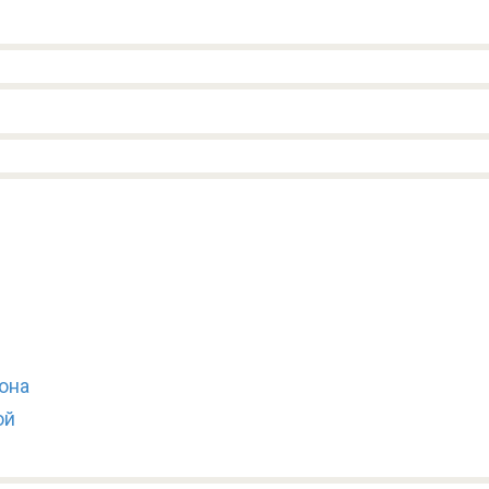
она
ой