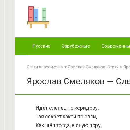
Перейти
к
контенту
Русские
Зарубежные
Современн
Стихи классиков
>
♥ Ярослав Смеляков: Стихи
>
Яр
Ярослав Смеляков — Сле
Идёт слепец по коридору,
Тая секрет какой-то свой,
Как шёл тогда, в иную пору,