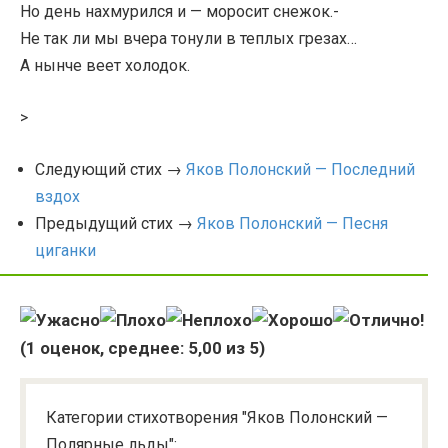
Но день нахмурился и — моросит снежок.-
Не так ли мы вчера тонули в теплых грезах…
А нынче веет холодок.
>
Следующий стих →
Яков Полонский — Последний
вздох
Предыдущий стих →
Яков Полонский — Песня
циганки
(
1
оценок, среднее:
5,00
из 5)
Категории стихотворения "Яков Полонский —
Полярные льды":