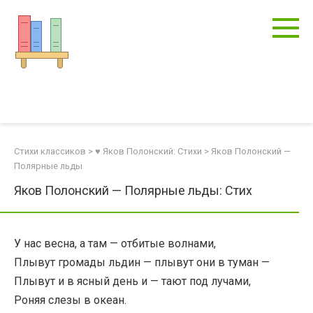
Перейти
к
контенту
Стихи классиков
>
♥ Яков Полонский: Стихи
>
Яков Полонский —
Полярные льды
Яков Полонский — Полярные льды: Стих
У нас весна, а там — отбитые волнами,
Плывут громады льдин — плывут они в туман —
Плывут и в ясный день и — тают под лучами,
Роняя слезы в океан.