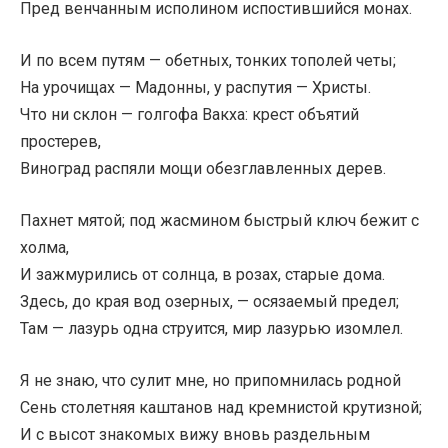
Пред венчанным исполином испостившийся монах.
И по всем путям — обетных, тонких тополей четы;
На урочищах — Мадонны, у распутия — Христы.
Что ни склон — голгофа Вакха: крест объятий
простерев,
Виноград распяли мощи обезглавленных дерев.
Пахнет мятой; под жасмином быстрый ключ бежит с
холма,
И зажмурились от солнца, в розах, старые дома.
Здесь, до края вод озерных, — осязаемый предел;
Там — лазурь одна струится, мир лазурью изомлел.
Я не знаю, что сулит мне, но припомнилась родной
Сень столетняя каштанов над кремнистой крутизной;
И с высот знакомых вижу вновь раздельным