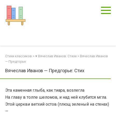
Перейти
к
контенту
Стихи классиков
>
♥ Вячеслав Иванов: Стихи
>
Вячеслав Иванов
— Предгорье
Вячеслав Иванов — Предгорье: Стих
Эта каменная глыба, как тиара, возлегла
На главу в толпе шеломов, и над ней клубится мгла.
Этой церкви ветхий остов (плющ зеленый на стенах)
—