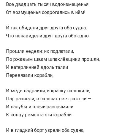
Все двадцать тысяч водоизмещенья
От возмущенья содрогались в нём!
И так обидели друг друга оба судна,
Что ненавидели друг друга обоюдно.
Прошли недели: их подлатали,
По ржавым швам шпаклёвщики прошли,
И ватерлинией вдоль талии
Перевязали корабли,
И медь надраили, и краску наложили,
Пар развели, в салонах свет зажгли —
И палубы и плечи распрямили
К концу ремонта эти корабли.
И в гладкий борт узрели оба судна,