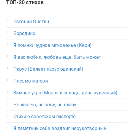
ТОП-20 стихов
Евгений Онегин
Бородино
Я помню чудное мгновенье (Керн)
Я вас любил, любовь еще, быть может
Парус (Белеет парус одинокий)
Письмо матери
Зимнее утро (Мороз и солнце; день чудесный)
Не жалею, не зову, не плачу
Стихи о советском паспорте
Я памятник себе воздвиг нерукотворный