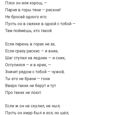
Плох он или хорош, —
Парня в горы тяни — рискни!
Не бросай одного его:
Пусть он в связке в одной с тобой —
Там поймёшь, кто такой.
Если парень в горах не ах,
Если сразу раскис — и вниз,
Шаг ступил на ледник — и сник,
Оступился — и в крик, —
Значит рядом с тобой — чужой,
Ты его не брани — гони.
Вверх таких не берут и тут
Про таких не поют.
Если ж он не скулил, не ныл;
Пусть он хмур был и зол, но шёл,