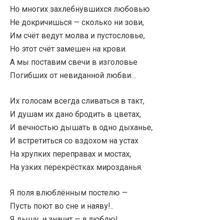
Но многих захлебнувшихся любовью
Не докричишься — сколько ни зови,
Им счёт ведут молва и пустословье,
Но этот счёт замешен на крови.
А мы поставим свечи в изголовье
Погибших от невиданной любви…
Их голосам всегда сливаться в такт,
И душам их дано бродить в цветах,
И вечностью дышать в одно дыханье,
И встретиться со вздохом на устах
На хрупких переправах и мостах,
На узких перекрёстках мирозданья.
Я поля влюблённым постелю —
Пусть поют во сне и наяву!..
Я дышу, и значит — я люблю!