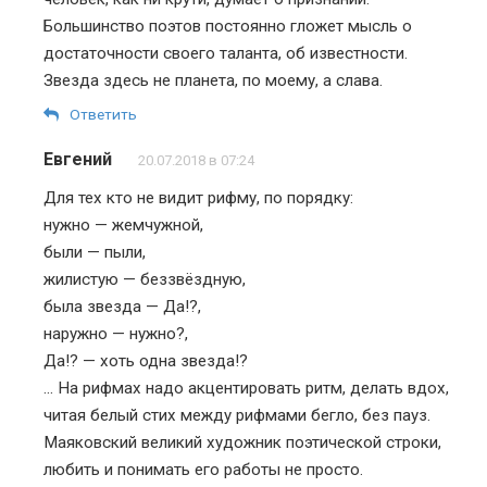
Большинство поэтов постоянно гложет мысль о
достаточности своего таланта, об известности.
Звезда здесь не планета, по моему, а слава.
Ответить
Евгений
20.07.2018 в 07:24
Для тех кто не видит рифму, по порядку:
нужно — жемчужной,
были — пыли,
жилистую — беззвёздную,
была звезда — Да!?,
наружно — нужно?,
Да!? — хоть одна звезда!?
… На рифмах надо акцентировать ритм, делать вдох,
читая белый стих между рифмами бегло, без пауз.
Маяковский великий художник поэтической строки,
любить и понимать его работы не просто.