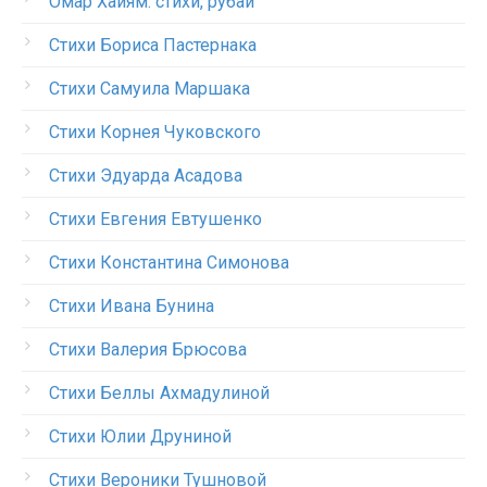
Омар Хайям: стихи, рубаи
Стихи Бориса Пастернака
Стихи Самуила Маршака
Стихи Корнея Чуковского
Стихи Эдуарда Асадова
Стихи Евгения Евтушенко
Стихи Константина Симонова
Стихи Ивана Бунина
Стихи Валерия Брюсова
Стихи Беллы Ахмадулиной
Стихи Юлии Друниной
Стихи Вероники Тушновой