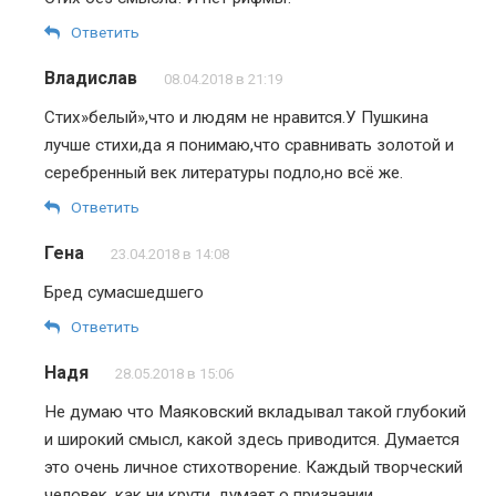
Ответить
Владислав
08.04.2018 в 21:19
Стих»белый»,что и людям не нравится.У Пушкина
лучше стихи,да я понимаю,что сравнивать золотой и
серебренный век литературы подло,но всё же.
Ответить
Гена
23.04.2018 в 14:08
Бред сумасшедшего
Ответить
Надя
28.05.2018 в 15:06
Не думаю что Маяковский вкладывал такой глубокий
и широкий смысл, какой здесь приводится. Думается
это очень личное стихотворение. Каждый творческий
человек, как ни крути, думает о признании.