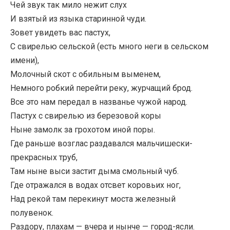
Чей звук так мило нежит слух
И взятый из языка старинной чуди.
Зовет увидеть вас пастух,
С свирелью сельской (есть много неги в сельском
имени),
Молочный скот с обильным выменем,
Немного робкий перейти реку, журчащий брод.
Все это нам передал в названье чужой народ.
Пастух с свирелью из березовой коры
Ныне замолк за грохотом иной поры.
Где раньше возглас раздавался мальчишески-
прекрасных труб,
Там ныне выси застит дыма смольный чуб.
Где отражался в водах отсвет коровьих ног,
Над рекой там перекинут моста железный
полувенок.
Раздору, плахам — вчера и нынче — город-ясли.