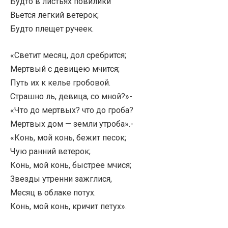
Будто в листьях повилики
Вьется легкий ветерок;
Будто плещет ручеек.
«Светит месяц, дол сребрится;
Мертвый с девицею мчится;
Путь их к келье гробовой.
Страшно ль, девица, со мной?»-
«Что до мертвых? что до гроба?
Мертвых дом — земли утроба».-
«Конь, мой конь, бежит песок;
Чую ранний ветерок;
Конь, мой конь, быстрее мчися;
Звезды утренни зажглися,
Месяц в облаке потух.
Конь, мой конь, кричит петух».