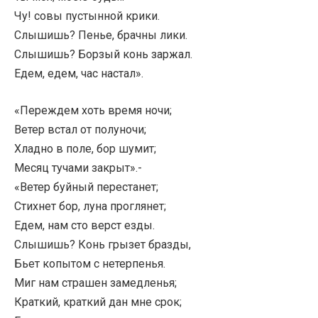
Чу! совы пустынной крики.
Слышишь? Пенье, брачны лики.
Слышишь? Борзый конь заржал.
Едем, едем, час настал».
«Переждем хоть время ночи;
Ветер встал от полуночи;
Хладно в поле, бор шумит;
Месяц тучами закрыт».-
«Ветер буйный перестанет;
Стихнет бор, луна проглянет;
Едем, нам сто верст езды.
Слышишь? Конь грызет бразды,
Бьет копытом с нетерпенья.
Миг нам страшен замедленья;
Краткий, краткий дан мне срок;