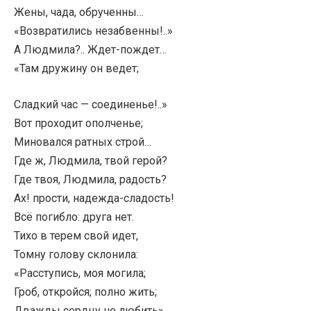
Жены, чада, обрученны…
«Возвратились незабвенны!..»
А Людмила?.. Ждет-пождет…
«Там дружину он ведет;
Сладкий час — соединенье!..»
Вот проходит ополченье;
Миновался ратных строй…
Где ж, Людмила, твой герой?
Где твоя, Людмила, радость?
Ах! прости, надежда-сладость!
Всё погибло: друга нет.
Тихо в терем свой идет,
Томну голову склонила:
«Расступись, моя могила;
Гроб, откройся; полно жить;
Дважды сердцу не любить».