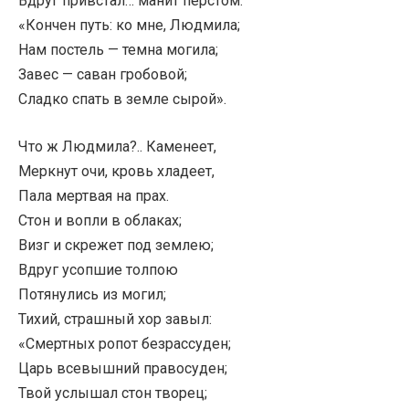
Вдруг привстал… манит перстом.
«Кончен путь: ко мне, Людмила;
Нам постель — темна могила;
Завес — саван гробовой;
Сладко спать в земле сырой».
Что ж Людмила?.. Каменеет,
Меркнут очи, кровь хладеет,
Пала мертвая на прах.
Стон и вопли в облаках;
Визг и скрежет под землею;
Вдруг усопшие толпою
Потянулись из могил;
Тихий, страшный хор завыл:
«Смертных ропот безрассуден;
Царь всевышний правосуден;
Твой услышал стон творец;