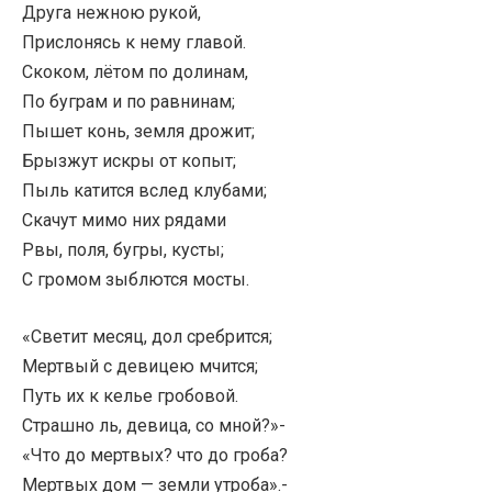
Друга нежною рукой,
Прислонясь к нему главой.
Скоком, лётом по долинам,
По буграм и по равнинам;
Пышет конь, земля дрожит;
Брызжут искры от копыт;
Пыль катится вслед клубами;
Скачут мимо них рядами
Рвы, поля, бугры, кусты;
С громом зыблются мосты.
«Светит месяц, дол сребрится;
Мертвый с девицею мчится;
Путь их к келье гробовой.
Страшно ль, девица, со мной?»-
«Что до мертвых? что до гроба?
Мертвых дом — земли утроба».-