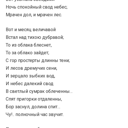
Ночь спокойный свод небес;
Мрачен дол, и мрачен лес.
Вот и месяц величавой
Встал над тихою дубравой;
То из облака блеснет,
То за облако зайдет;
С гор простерты длинны тени;
И лесов дремучих сени,
И зерцало зыбких вод,
И небес далекий свод
В светлый сумрак облеченны…
Спят пригорки отдаленны,
Бор заснул, долина спит…
Чу!.. полночный час звучит.