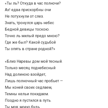
«Ты ль? Откуда в час полночи?
Ах! едва прискорбны очи
Не потухнули от слез.
Знать, тронулся царь небес
Бедной девицы тоскою.
Точно ль милый предо мною?
Где же был? Какой судьбой
Ты опять в стране родной?»
«Близ Наревы дом мой тесный.
Только месяц поднебесный
Над долиною взойдет,
Лишь полночный час пробьет —
Мы коней своих седлаем,
Темны кельи покидаем.
Поздно я пустился в путь.
Ты моя; моею будь…