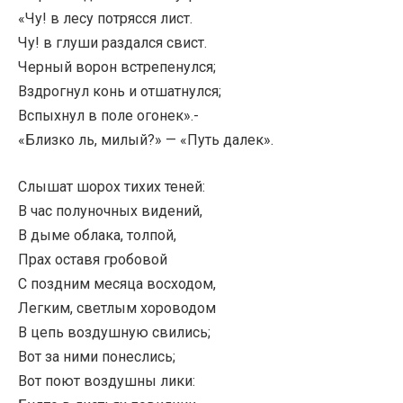
«Чу! в лесу потрясся лист.
Чу! в глуши раздался свист.
Черный ворон встрепенулся;
Вздрогнул конь и отшатнулся;
Вспыхнул в поле огонек».-
«Близко ль, милый?» — «Путь далек».
Слышат шорох тихих теней:
В час полуночных видений,
В дыме облака, толпой,
Прах оставя гробовой
С поздним месяца восходом,
Легким, светлым хороводом
В цепь воздушную свились;
Вот за ними понеслись;
Вот поют воздушны лики: