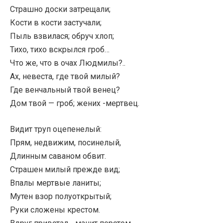
Страшно доски затрещали;
Кости в кости застучали;
Пыль взвилася; обруч хлоп;
Тихо, тихо вскрылся гроб…
Что же, что в очах Людмилы?..
Ах, невеста, где твой милый?
Где венчальный твой венец?
Дом твой — гроб; жених -мертвец.
Видит труп оцепенелый:
Прям, недвижим, посинелый,
Длинным саваном обвит.
Страшен милый прежде вид;
Впалы мертвые ланиты;
Мутен взор полуоткрытый;
Руки сложены крестом.