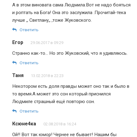
А в этом виновата сама Людмила.Вот не надо бояться
и роптать на Бога! Она это заслужила .Прочитай-тека
лучше ,, Светлану,, ,тоже Жуковского.
Ответить
Егор
29.06.2017 в 09:29
Странно как-то… Но это Жуковский, что я удивляюсь.
Ответить
Таня
13.02.2018 в 22:23
Некотором есть доля правды может оно так и было в
то время.А может это сон который приснился
Людмиле страшный ещё повторю сон.
Ответить
Ксюне4ка
02.08.2018 в 16:24
Ой!! Вот так юмор! Чернее не бывает! Нашим бы