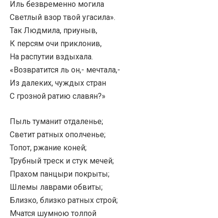
Иль безвременно могила
Светлый взор твой угасила».
Так Людмила, приуныв,
К персям очи приклонив,
На распутии вздыхала.
«Возвратится ль он,- мечтала,-
Из далеких, чуждых стран
С грозной ратию славян?»
Пыль туманит отдаленье;
Светит ратных ополченье;
Топот, ржание коней;
Трубный треск и стук мечей;
Прахом панцыри покрыты;
Шлемы лаврами обвиты;
Близко, близко ратных строй;
Мчатся шумною толпой