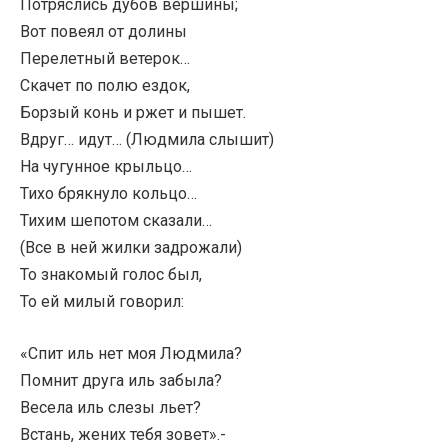
Потряслись дубов вершины;
Вот повеял от долины
Перелетный ветерок…
Скачет по полю ездок,
Борзый конь и ржет и пышет.
Вдруг… идут… (Людмила слышит)
На чугунное крыльцо…
Тихо брякнуло кольцо…
Тихим шепотом сказали…
(Все в ней жилки задрожали)
То знакомый голос был,
То ей милый говорил:
«Спит иль нет моя Людмила?
Помнит друга иль забыла?
Весела иль слезы льет?
Встань, жених тебя зовет».-