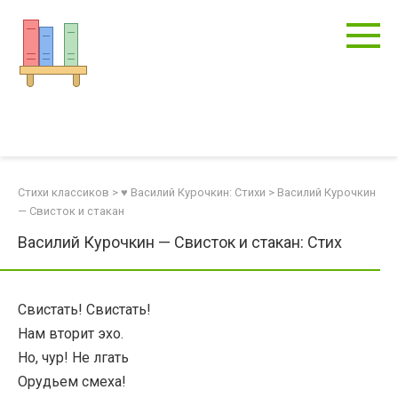
Перейти
к
контенту
Стихи классиков
>
♥ Василий Курочкин: Стихи
>
Василий Курочкин
— Свисток и стакан
Василий Курочкин — Свисток и стакан: Стих
Свистать! Свистать!
Нам вторит эхо.
Но, чур! Не лгать
Орудьем смеха!