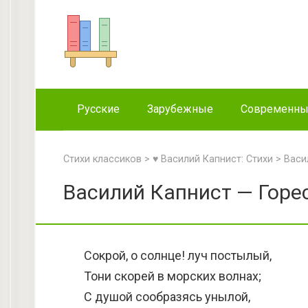
Перейти
к
контенту
Русские
Зарубежные
Современн
Стихи классиков
>
♥ Василий Капнист: Стихи
>
Васи
Василий Капнист — Горес
Сокрой, о солнце! луч постылый,
Тони скорей в морских волнах;
С душой сообразясь унылой,