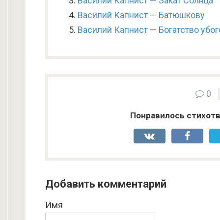
Василий Капнист — Закат Солнца
Василий Капнист — Батюшкову
Василий Капнист — Богатство убог
0
Понравилось стихотв
Добавить комментарий
Имя