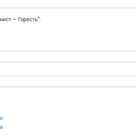
нист — Горесть":
ки
ии