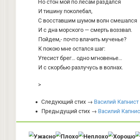
Но стон мой по лесам раздался
И тишину поколебал,
С восставшим шумом волн смешался
И с дна морского — смерть воззвал.
Пойдем,- почто влачить мученье?
К покою мне остался шаг:
Утесист брег… одно мгновенье…
И с скорбью разлучусь в волнах.
>
Следующий стих →
Василий Капнист 
Предыдущий стих →
Василий Капнис