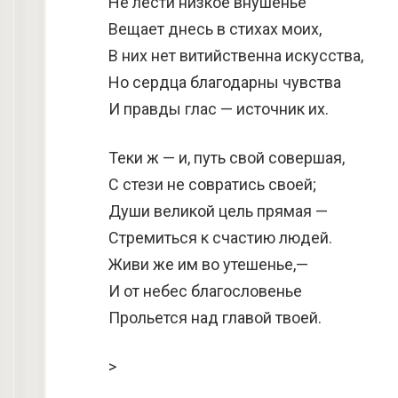
Не лести низкое внушенье
Вещает днесь в стихах моих,
В них нет витийственна искусства,
Но сердца благодарны чувства
И правды глас — источник их.
Теки ж — и, путь свой совершая,
С стези не совратись своей;
Души великой цель прямая —
Стремиться к счастию людей.
Живи же им во утешенье,—
И от небес благословенье
Прольется над главой твоей.
>