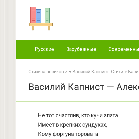
Перейти
к
контенту
Русские
Зарубежные
Современн
Стихи классиков
>
♥ Василий Капнист: Стихи
>
Васи
Василий Капнист — Алек
Не тот счастлив, кто кучи злата
Имеет в крепких сундуках,
Кому фортуна торовата