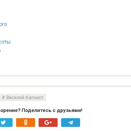
ого
соты
о
Василий Капнист
орение? Поделитесь с друзьями!