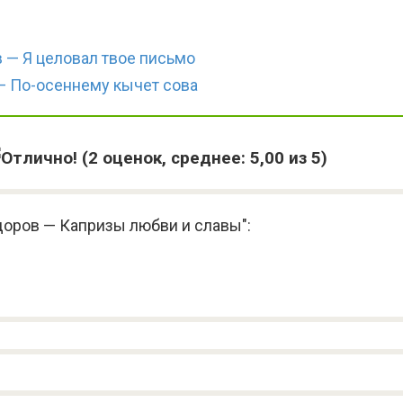
 — Я целовал твое письмо
— По-осеннему кычет сова
(
2
оценок, среднее:
5,00
из 5)
доров — Капризы любви и славы":