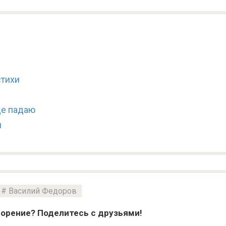
стихи
ще падаю
и
Василий Федоров
орение? Поделитесь с друзьями!