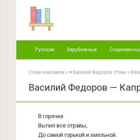
Перейти
к
контенту
Русские
Зарубежные
Современн
Стихи классиков
>
♥ Василий Федоров: Стихи
>
Вас
Василий Федоров — Капр
В горячке
Выпил все отравы,
До самой горькой и хмельной.