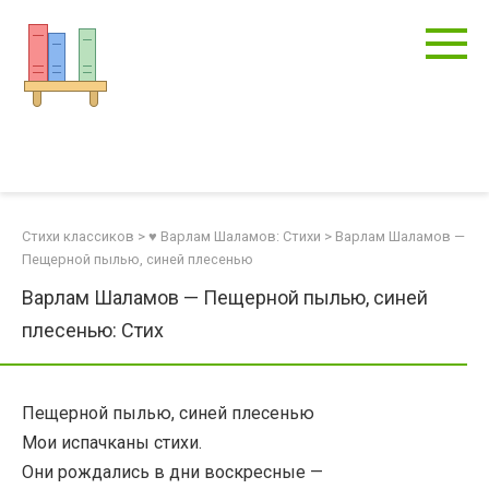
Перейти
к
контенту
Стихи классиков
>
♥ Варлам Шаламов: Стихи
>
Варлам Шаламов —
Пещерной пылью, синей плесенью
Варлам Шаламов — Пещерной пылью, синей
плесенью: Стих
Пещерной пылью, синей плесенью
Мои испачканы стихи.
Они рождались в дни воскресные —