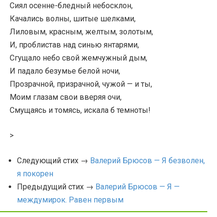
Сиял осенне-бледный небосклон,
Качались волны, шитые шелками,
Лиловым, красным, желтым, золотым,
И, проблистав над синью янтарями,
Сгущало небо свой жемчужный дым,
И падало безумье белой ночи,
Прозрачной, призрачной, чужой — и ты,
Моим глазам свои вверяя очи,
Смущаясь и томясь, искала б темноты!
>
Следующий стих →
Валерий Брюсов — Я безволен,
я покорен
Предыдущий стих →
Валерий Брюсов — Я —
междумирок. Равен первым