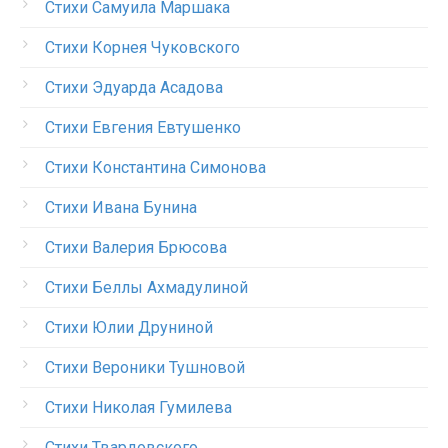
Стихи Самуила Маршака
Стихи Корнея Чуковского
Стихи Эдуарда Асадова
Стихи Евгения Евтушенко
Стихи Константина Симонова
Стихи Ивана Бунина
Стихи Валерия Брюсова
Стихи Беллы Ахмадулиной
Стихи Юлии Друниной
Стихи Вероники Тушновой
Стихи Николая Гумилева
Стихи Твардовского