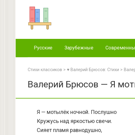
Перейти
к
контенту
Русские
Зарубежные
Современн
Стихи классиков
>
♥ Валерий Брюсов: Стихи
>
Вале
Валерий Брюсов — Я мот
Я — мотылёк ночной. Послушно
Кружусь над яркостью свечи.
Сияет пламя равнодушно,