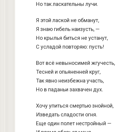
Но так ласкательны лучи.
Я этой лаской не обманут,
Я знаю гибель наизусть, —
Но крылья биться не устанут,
С усладой повторяю: пусть!
Вот всё невыносимей жгучесть,
Тесней и опьяненней круг,
Так явно неизбежна участь,
Но в паданьи захвачен дух.
Хочу упиться смертью знойной,
Изведать сладости огня.
Еще один полет нестройный —