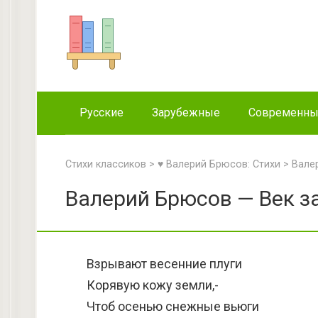
Перейти
к
контенту
Русские
Зарубежные
Современн
Стихи классиков
>
♥ Валерий Брюсов: Стихи
>
Вале
Валерий Брюсов — Век за
Взрывают весенние плуги
Корявую кожу земли,-
Чтоб осенью снежные вьюги