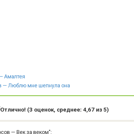
— Амалтея
в — Люблю мне шепнула она
(
3
оценок, среднее:
4,67
из 5)
сов — Век за веком":