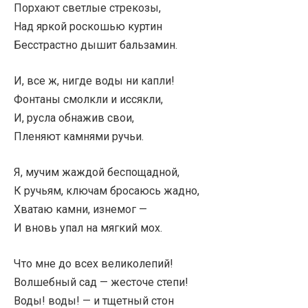
Порхают светлые стрекозы,
Над яркой роскошью куртин
Бесстрастно дышит бальзамин.
И, все ж, нигде воды ни капли!
Фонтаны смолкли и иссякли,
И, русла обнажив свои,
Пленяют камнями ручьи.
Я, мучим жаждой беспощадной,
К ручьям, ключам бросаюсь жадно,
Хватаю камни, изнемог —
И вновь упал на мягкий мох.
Что мне до всех великолепий!
Волшебный сад — жесточе степи!
Воды! воды! — и тщетный стон