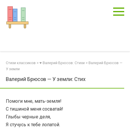
Перейти
к
контенту
Стихи классиков
>
♥ Валерий Брюсов: Стихи
>
Валерий Брюсов —
У земли
Валерий Брюсов — У земли: Стих
Помоги мне, мать-земля!
С тишиной меня сосватай!
Глыбы черные деля,
Я стучусь к тебе лопатой.