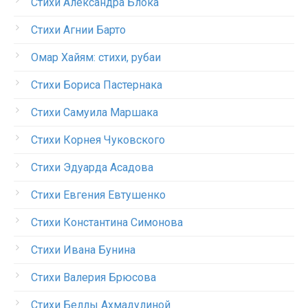
Стихи Александра Блока
Стихи Агнии Барто
Омар Хайям: стихи, рубаи
Стихи Бориса Пастернака
Стихи Самуила Маршака
Стихи Корнея Чуковского
Стихи Эдуарда Асадова
Стихи Евгения Евтушенко
Стихи Константина Симонова
Стихи Ивана Бунина
Стихи Валерия Брюсова
Стихи Беллы Ахмадулиной