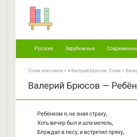
Перейти
к
контенту
Русские
Зарубежные
Современн
Стихи классиков
>
♥ Валерий Брюсов: Стихи
>
Вале
Валерий Брюсов — Ребёнк
Ребёнком я, не зная страху,
Хоть вечер был и шла метель,
Блуждал в лесу, и встретил пряху,