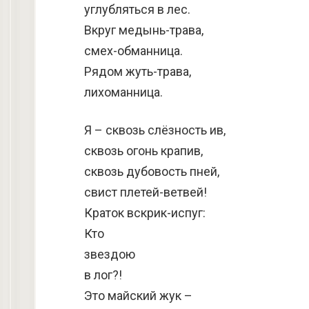
углубляться в лес.
Вкруг медынь-трава,
смех-обманница.
Рядом жуть-трава,
лихоманница.
Я – сквозь слёзность ив,
сквозь огонь крапив,
сквозь дубовость пней,
свист плетей-ветвей!
Краток вскрик-испуг:
Кто
звездою
в лог?!
Это майский жук –