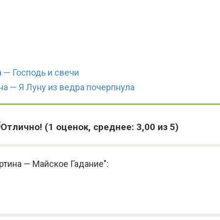
 — Господь и свечи
на — Я Луну из ведра почерпнула
(
1
оценок, среднее:
3,00
из 5)
ртина — Майское Гадание":