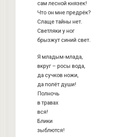
сам лесной князек!
Что он мне предрёк?
Слаще тайны нет.
Светляки у ног
брызжут синий свет.
Я младым-млада,
вкруг – росы вода,
да сучков ножи,
да полёт души!
Полночь
в травах
вся!
Блики
зыблются!