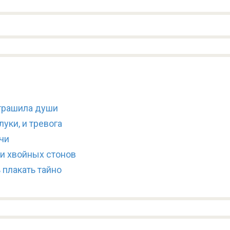
страшила души
уки, и тревога
чи
 и хвойных стонов
 плакать тайно