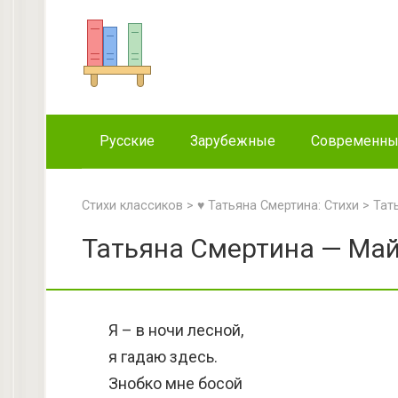
Перейти
к
контенту
Русские
Зарубежные
Современн
Стихи классиков
>
♥ Татьяна Смертина: Стихи
>
Тат
Татьяна Смертина — Май
Я – в ночи лесной,
я гадаю здесь.
Знобко мне босой