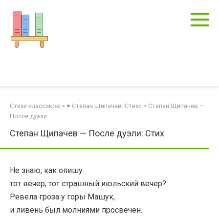
Перейти
к
контенту
Стихи классиков
>
♥ Степан Щипачев: Стихи
>
Степан Щипачев —
После дуэли
Степан Щипачев — После дуэли: Стих
Не знаю, как опишу
тот вечер, тот страшный июльский вечер?..
Ревела гроза у горы Машук,
и ливень был молниями просвечен.