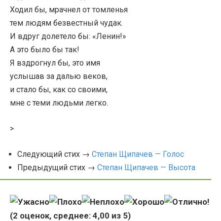
Ходил бы, мрачнел от томленья
тем людям безвестный чудак.
И вдруг долетело бы: «Ленин!»
А это было бы так!
Я вздрогнул бы, это имя
услышав за далью веков,
и стало бы, как со своими,
мне с теми людьми легко.
>
Следующий стих →
Степан Щипачев — Голос
Предыдущий стих →
Степан Щипачев — Высота
(
2
оценок, среднее:
4,00
из 5)