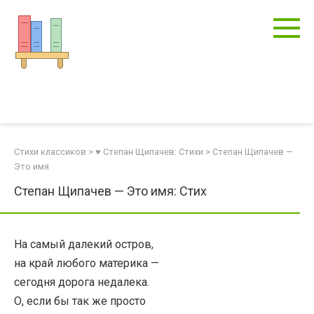
Перейти
к
контенту
Стихи классиков
>
♥ Степан Щипачев: Стихи
>
Степан Щипачев —
Это имя
Степан Щипачев — Это имя: Стих
На самый далекий остров,
на край любого материка —
сегодня дорога недалека.
О, если бы так же просто