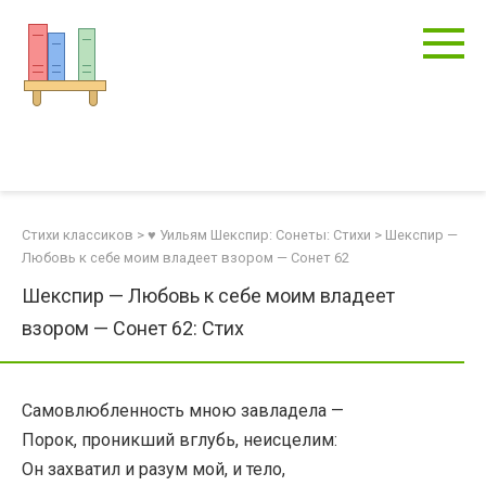
Перейти
к
контенту
Стихи классиков
>
♥ Уильям Шекспир: Сонеты: Стихи
>
Шекспир —
Любовь к себе моим владеет взором — Сонет 62
Шекспир — Любовь к себе моим владеет
взором — Сонет 62: Стих
Самовлюбленность мною завладела —
Порок, проникший вглубь, неисцелим:
Он захватил и разум мой, и тело,