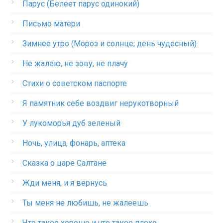
Парус (Белеет парус одинокий)
Письмо матери
Зимнее утро (Мороз и солнце; день чудесный)
Не жалею, не зову, не плачу
Стихи о советском паспорте
Я памятник себе воздвиг нерукотворный
У лукоморья дуб зеленый
Ночь, улица, фонарь, аптека
Сказка о царе Салтане
Жди меня, и я вернусь
Ты меня не любишь, не жалеешь
Что такое хорошо и что такое плохо