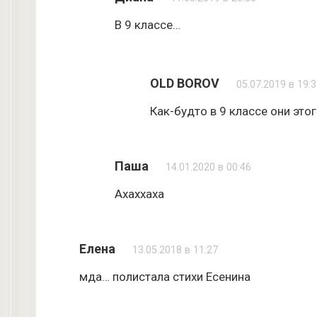
В 9 классе…
OLD BOROV
05.07.2019 в 19:
Как-будто в 9 классе они этог
Паша
14.01.2020 в 00:46
Ахаххаха
Елена
13.05.2018 в 11:27
мда… полистала стихи Есенина