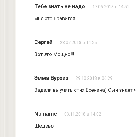
Тебе знать не надо
17.05.2018 в 14:51
мне это нравится
Сергей
23.07.2018 в 11:25
Вот это Мощно!!!
Эмма Вурхиз
29.10.2018 в 06:29
Задали выучить стих Есенина) Сын знает ч
No name
03.11.2018 в 14:02
Шедевр!