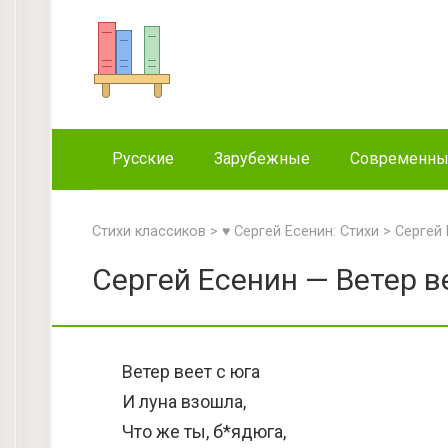
Перейти
к
контенту
Русские
Зарубежные
Современн
Стихи классиков
>
♥ Сергей Есенин: Стихи
>
Сергей 
Сергей Есенин — Ветер ве
Ветер веет с юга
И луна взошла,
Что же ты, б*ядюга,