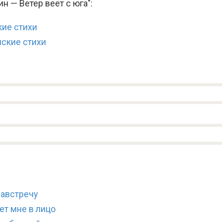
н — Ветер веет с юга":
кие стихи
нские стихи
навстречу
ет мне в лицо