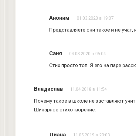
Аноним
01.03.2020 в 19:07
Представляете они такое и не учат, 
Саня
04.03.2020 в 05:04
Стих просто топ! Я его на паре рас
Владислав
11.04.2018 в 11:54
Почему такое в школе не заставляют учит
Шикарное стихотворение.
Диана
11.05.2019 в 20:03