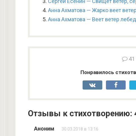
Сергей Есенин — Свищет ветер, с
Анна Ахматова — Жарко веет вет
Анна Ахматова — Веет ветер лебе
41
Понравилось стихотв
Отзывы к стихотворению: 
Аноним
30.03.2018 в 13:16