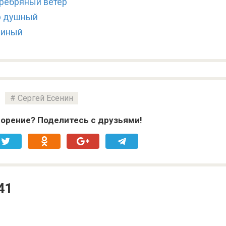
еребряный ветер
ер душный
диный
Сергей Есенин
орение? Поделитесь с друзьями!
41