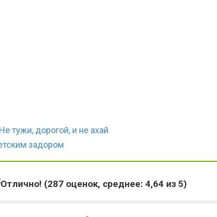
е тужи, дорогой, и не ахай
детским задором
(
287
оценок, среднее:
4,64
из 5)