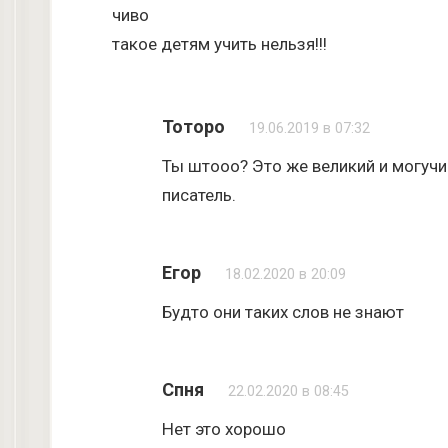
чиво
такое детям учить нельзя!!!
Тоторо
19.06.2019 в 07:32
Ты штооо? Это же великий и могучий
писатель.
Егор
18.02.2020 в 20:09
Будто они таких слов не знают
Спня
22.02.2020 в 08:45
Нет это хорошо